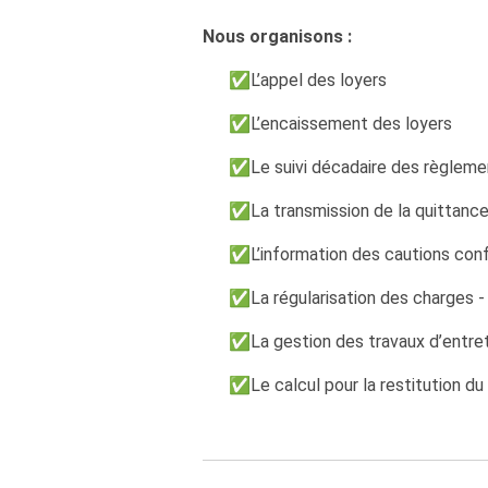
Nous organisons :
✅L’appel des loyers
✅L’encaissement des loyers
✅Le suivi décadaire des règleme
✅La transmission de la quittance l
✅L’information des cautions confo
✅La régularisation des charges - L
✅La gestion des travaux d’entret
✅Le calcul pour la restitution du d