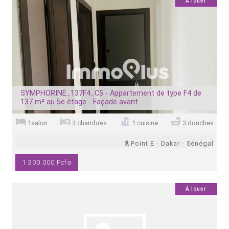
4
À louer
SYMPHORINE_137F4_C5 - Appartement de type F4 de
137 m² au 5e étage - Façade avant...
1salon
3 chambres
1 cuisine
3 douches
Point E - Dakar - Sénégal
1 300 000 Fcfa
0
À louer