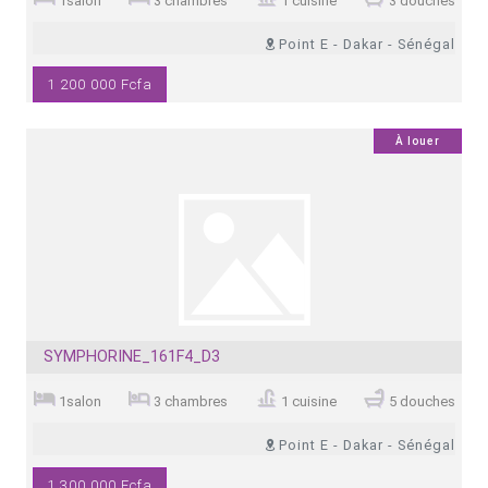
1salon
3 chambres
1 cuisine
3 douches
Point E - Dakar - Sénégal
1 200 000 Fcfa
0
À louer
SYMPHORINE_161F4_D3
1salon
3 chambres
1 cuisine
5 douches
Point E - Dakar - Sénégal
1 300 000 Fcfa