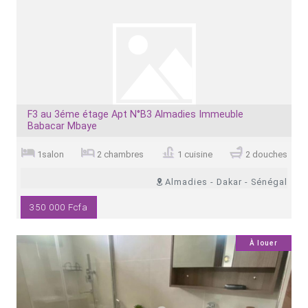
F3 au 3éme étage Apt N°B3 Almadies Immeuble
Babacar Mbaye
1salon
2 chambres
1 cuisine
2 douches
Almadies - Dakar - Sénégal
350 000 Fcfa
1
À louer