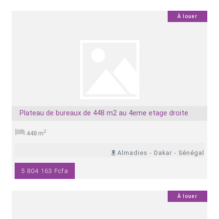
0
À louer
Plateau de bureaux de 448 m2 au 4eme etage droite
2
448 m
Almadies - Dakar - Sénégal
5 804 163 Fcfa
0
À louer