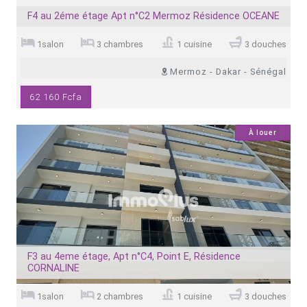
F4 au 2éme étage Apt n°C2 Mermoz Résidence OCEANE
1salon
3 chambres
1 cuisine
3 douches
Mermoz - Dakar - Sénégal
62 160 Fcfa
4
À louer
F3 au 4eme étage, Apt n°C4, Point E, Résidence
CORNALINE
1salon
2 chambres
1 cuisine
3 douches