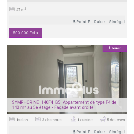
2
47 m
Point E - Dakar - Sénégal
500 000 Fcfa
6
À louer
SYMPHORINE_140F4_B5_Appartement de type F4 de
140 m² au 5e étage - Façade avant droite
1salon
3 chambres
1 cuisine
5 douches
Point E - Dakar - Sénégal