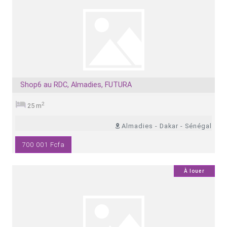
Shop6 au RDC, Almadies, FUTURA
2
25 m
Almadies - Dakar - Sénégal
700 001 Fcfa
0
À louer