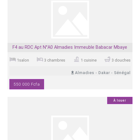
F4 au RDC Apt N°A0 Almadies Immeuble Babacar Mbaye
1salon
3 chambres
1 cuisine
3 douches
Almadies - Dakar - Sénégal
550 000 Fcfa
0
À louer