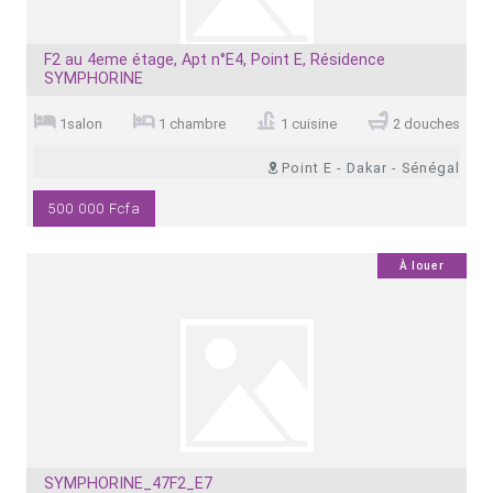
F2 au 4eme étage, Apt n°E4, Point E, Résidence
SYMPHORINE
1salon
1 chambre
1 cuisine
2 douches
Point E - Dakar - Sénégal
500 000 Fcfa
0
À louer
SYMPHORINE_47F2_E7