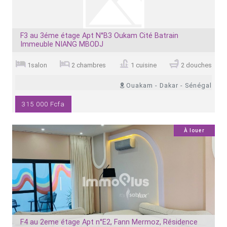
F3 au 3éme étage Apt N°B3 Oukam Cité Batrain
Immeuble NIANG MBODJ
1salon
2 chambres
1 cuisine
2 douches
Ouakam - Dakar - Sénégal
315 000 Fcfa
7
À louer
F4 au 2eme étage Apt n°E2, Fann Mermoz, Résidence