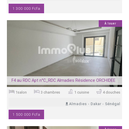
1 300 000 Fcfa
7
À louer
F4 au RDC Apt n°C_RDC Almadies Résidence ORCHIDEE
1salon
3 chambres
1 cuisine
4 douches
Almadies - Dakar - Sénégal
1 500 000 Fcfa