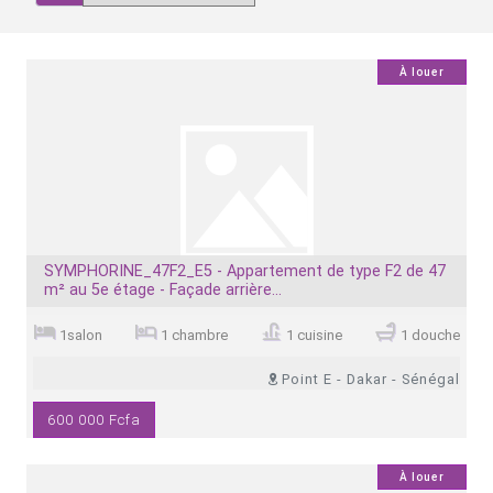
0
À louer
SYMPHORINE_47F2_E5 - Appartement de type F2 de 47
m² au 5e étage - Façade arrière...
1salon
1 chambre
1 cuisine
1 douche
Point E - Dakar - Sénégal
600 000 Fcfa
0
À louer