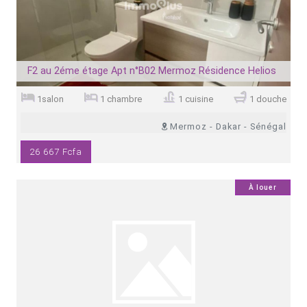
F2 au 2éme étage Apt n°B02 Mermoz Résidence Helios
1salon
1 chambre
1 cuisine
1 douche
Mermoz - Dakar - Sénégal
26 667 Fcfa
0
À louer