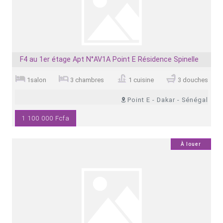
F4 au 1er étage Apt N°AV1A Point E Résidence Spinelle
1salon
3 chambres
1 cuisine
3 douches
Point E - Dakar - Sénégal
1 100 000 Fcfa
0
À louer