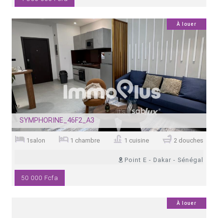
13
À louer
SYMPHORINE_46F2_A3
1salon
1 chambre
1 cuisine
2 douches
Point E - Dakar - Sénégal
50 000 Fcfa
0
À louer